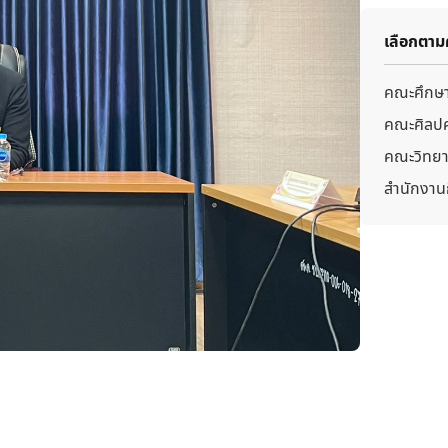
เลือกตา
คณะศึกษา
คณะศิลปศ
คณะวิทยา
สำนักงาน