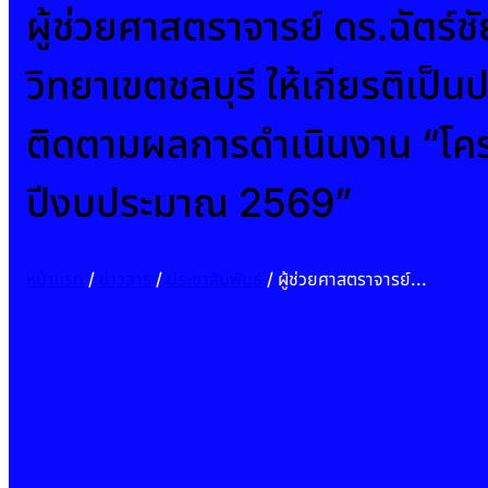
ผู้ช่วยศาสตราจารย์ ดร.ฉัตร์
วิทยาเขตชลบุรี ให้เกียรติเ
ติดตามผลการดำเนินงาน “โครงก
ปีงบประมาณ 2569”
หน้าแรก
/
ข่าวสาร
/
ประชาสัมพันธ์
/
ผู้ช่วยศาสตราจารย์ ดร.ฉัตร์ชัย แสงสุขีลักษณ์ รองอธิการบดีมหาวิทยาลัยการกีฬาแห่งชาติ วิทยาเขตชลบุรี ให้เกียรติเป็นประธานต้อนรับคณะกรรมการจากกรมพลศึกษา ในโอกาสเข้าติดตามผลการดำเนินงาน “โครงการศูนย์นันทนาการเติมฝัน ปันสุข สู่ภูมิภาค ประจำปีงบประมาณ 2569”