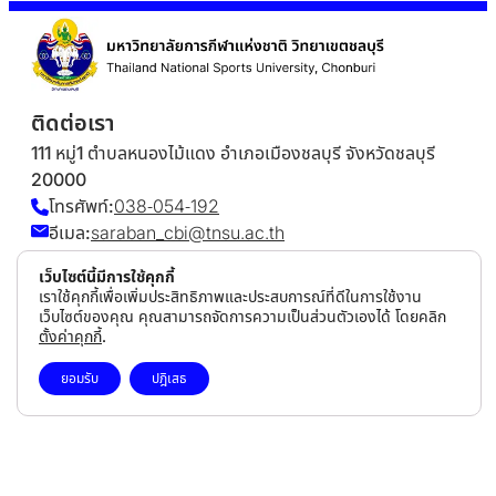
ติดต่อเรา
111 หมู่1 ตำบลหนองไม้แดง อำเภอเมืองชลบุรี จังหวัดชลบุรี
20000
โทรศัพท์:
038-054-192
อีเมล:
saraban_cbi@tnsu.ac.th
tnsu.cbi@gmail.com
เว็บไซต์นี้มีการใช้คุกกี้
ช่องทางออนไลน์
เราใช้คุกกี้เพื่อเพิ่มประสิทธิภาพและประสบการณ์ที่ดีในการใช้งาน
เว็บไซต์ของคุณ คุณสามารถจัดการความเป็นส่วนตัวเองได้ โดยคลิก
ตั้งค่าคุกกี้
.
แผนที่มหาลัย
ยอมรับ
ปฎิเสธ