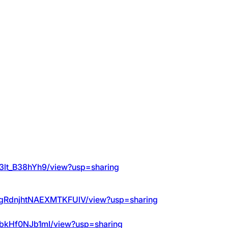
C3lt_B38hYh9/view?usp=sharing
MIkgRdnjhtNAEXMTKFUlV/view?usp=sharing
PtbkHf0NJb1mI/view?usp=sharing