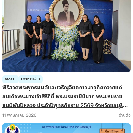
กิจกรรม
ประชาสัมพันธ์
พิธีสวดพระพุทธมนต์และเจริญจิตตภาวนาอุทิศถวายแด่
สมเด็จพระนางเจ้าสิริกิติ์ พระบรมราชินีนาถ พระบรมราช
ชนนีพันปีหลวง ประจำปีพุทธศักราช 2569 จังหวัดชลบุรี
(ครั้งที่ 3 ประจำเดือนเมษายน 2569)
11 พฤษภาคม 2026
อ่านต่อ