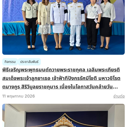
กิจกรรม
ประชาสัมพันธ์
พิธีเจริญพระพุทธมนต์ถวายพระราชกุศล เฉลิมพระเกียรติ
สมเด็จพระเจ้าลูกยาเธอ เจ้าฟ้าทีปังกรรัศมีโชติ มหาวชิโรต
ตมางกูร สิริวิบูลยราชกุมาร เนื่องในโอกาสวันคล้ายวัน
ประสูติ 29 เมษายน 2569
11 พฤษภาคม 2026
อ่านต่อ