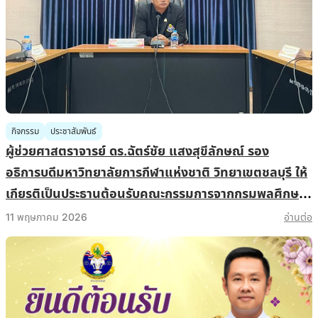
กิจกรรม
ประชาสัมพันธ์
ผู้ช่วยศาสตราจารย์ ดร.ฉัตร์ชัย แสงสุขีลักษณ์ รอง
อธิการบดีมหาวิทยาลัยการกีฬาแห่งชาติ วิทยาเขตชลบุรี ให้
เกียรติเป็นประธานต้อนรับคณะกรรมการจากกรมพลศึกษา
ในโอกาสเข้าติดตามผลการดำเนินงาน “โครงการศูนย์
11 พฤษภาคม 2026
อ่านต่อ
นันทนาการเติมฝัน ปันสุข สู่ภูมิภาค ประจำปีงบประมาณ
2569”